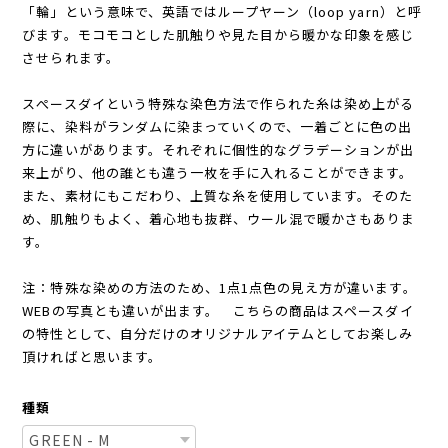
「輪」という意味で、英語ではループヤーン（loop yarn）と呼
びます。モコモコとした肌触りや見た目から暖かな印象を感じ
させられます。
スぺースダイという特殊な染色方法で作られた糸は染め上がる
際に、染料がランダムに染まっていくので、一着ごとに色の出
方に違いがあります。それぞれに個性的なグラデーションが出
来上がり、他の誰とも違う一枚を手に入れることができます。
また、素材にもこだわり、上質な糸を使用しています。そのた
め、肌触りもよく、着心地も抜群、ウール混で暖かさもありま
す。
注：特殊な染めの方法のため、1点1点色の見え方が違います。
WEBの写真とも違いが出ます。 こちらの商品はスペースダイ
の特性として、自分だけのオリジナルアイテムとしてお楽しみ
頂ければと思います。
種類